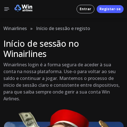
Entrar
Registar-se
Winairlines
»
Início de sessão e registo
Início de sessão no
Winairlines
Winairlines login é a forma segura de aceder à sua
conta na nossa plataforma. Use-o para voltar ao seu
saldo e continuar a jogar. Mantemos o processo de
início de sessão claro e consistente entre dispositivos,
para que saiba sempre onde gerir a sua conta Win
Airlines.