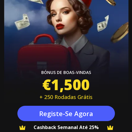
BÓNUS DE BOAS-VINDAS
€1,500
+ 250 Rodadas Grátis
Registe-Se Agora
Cashback Semanal Até 25%