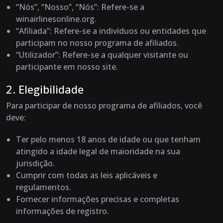
“Nós”, “Nosso”, “Nós”: Refere-se a
winairlinesonline.org.
“Afiliada”: Refere-se a indivíduos ou entidades que
participam no nosso programa de afiliados.
“Utilizador”: Refere-se a qualquer visitante ou
participante em nosso site.
2. Elegibilidade
Para participar de nosso programa de afiliados, você
deve:
Ter pelo menos 18 anos de idade ou que tenham
atingido a idade legal de maioridade na sua
jurisdição.
Cumprir com todas as leis aplicáveis e
regulamentos.
Fornecer informações precisas e completas
informações de registro.