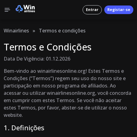
Entrar
Registar-se
Winairlines
»
Termos e condições
Termos e Condições
Data De Vigência: 01.12.2026
Bem-vindo ao winairlinesonline.org! Estes Termos e
Condições (“Termos”) regem seu uso do nosso site e
participação em nosso programa de afiliados. Ao
acessar ou utilizar winairlinesonline.org, você concorda
em cumprir com estes Termos. Se você não aceitar
estes Termos, por favor, abster-se de utilizar o nosso
website.
1. Definições