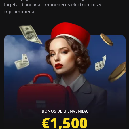
tarjetas bancarias, monederos electrónicos y
criptomonedas.
BONOS DE BIENVENIDA
€1,500